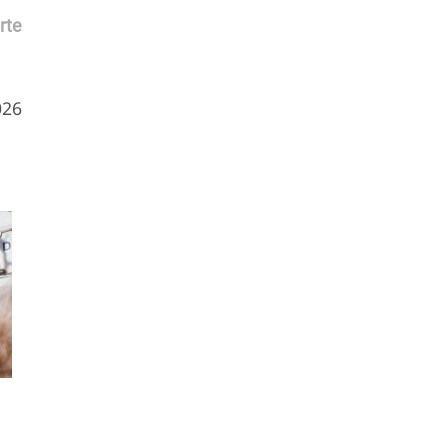
rte
026