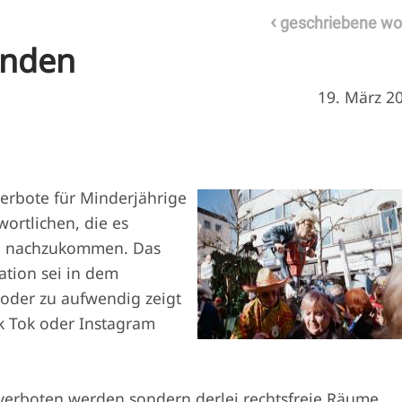
‹
geschriebene wo
enden
19. März 2
Verbote für Minderjährige
wortlichen, die es
ung nachzukommen. Das
tion sei in dem
 oder zu aufwendig zeigt
Tik Tok oder Instagram
 verboten werden sondern derlei rechtsfreie Räume